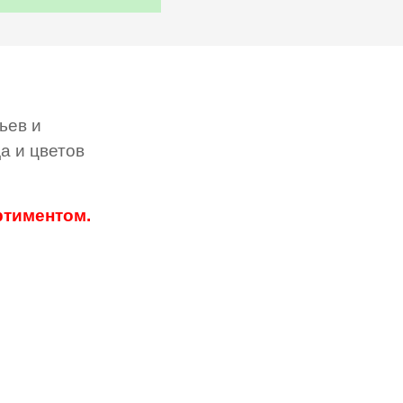
ьев и
а и цветов
ртиментом.