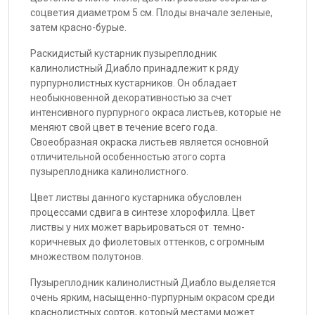
соцветия диаметром 5 см. Плоды вначале зеленые,
затем красно-бурые.
Раскидистый кустарник пузыреплодник
калинолистный Диабло принадлежит к ряду
пурпурнолистных кустарников. Он обладает
необыкновенной декоративностью за счет
интенсивного пурпурного окраса листьев, которые не
меняют свой цвет в течение всего года.
Своеобразная окраска листьев является основной
отличительной особенностью этого сорта
пузыреплодника калинолистного.
Цвет листвы данного кустарника обусловлен
процессами сдвига в синтезе хлорофилла. Цвет
листвы у них может варьироваться от темно-
коричневых до фиолетовых оттенков, с огромным
множеством полутонов.
Пузыреплодник калинолистный Диабло выделяется
очень ярким, насыщенно-пурпурным окрасом среди
краснолистных сортов, который местами может