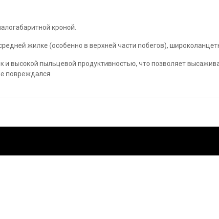
 малогабаритной кроной.
средней жилке (особенно в верхней части побегов), широколанце
к и высокой пыльцевой продуктивностью, что позволяет высажив
не повреждался.