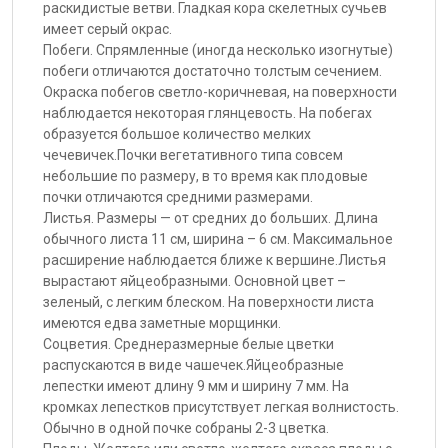
раскидистые ветви. Гладкая кора скелетных сучьев
имеет серый окрас.
Побеги. Спрямленные (иногда несколько изогнутые)
побеги отличаются достаточно толстым сечением.
Окраска побегов светло-коричневая, на поверхности
наблюдается некоторая глянцевость. На побегах
образуется большое количество мелких
чечевичек.Почки вегетативного типа совсем
небольшие по размеру, в то время как плодовые
почки отличаются средними размерами.
Листья. Размеры — от средних до больших. Длина
обычного листа 11 см, ширина – 6 см. Максимальное
расширение наблюдается ближе к вершине.Листья
вырастают яйцеобразными. Основной цвет –
зеленый, с легким блеском. На поверхности листа
имеются едва заметные морщинки.
Соцветия. Среднеразмерные белые цветки
распускаются в виде чашечек.Яйцеобразные
лепестки имеют длину 9 мм и ширину 7 мм. На
кромках лепестков присутствует легкая волнистость.
Обычно в одной почке собраны 2-3 цветка.