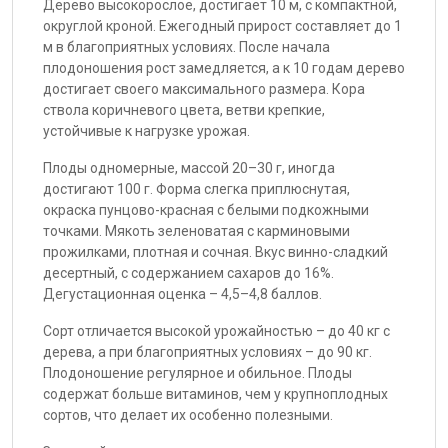
Дерево высокорослое, достигает 10 м, с компактной,
округлой кроной. Ежегодный прирост составляет до 1
м в благоприятных условиях. После начала
плодоношения рост замедляется, а к 10 годам дерево
достигает своего максимального размера. Кора
ствола коричневого цвета, ветви крепкие,
устойчивые к нагрузке урожая.
Плоды одномерные, массой 20–30 г, иногда
достигают 100 г. Форма слегка приплюснутая,
окраска пунцово-красная с белыми подкожными
точками. Мякоть зеленоватая с карминовыми
прожилками, плотная и сочная. Вкус винно-сладкий
десертный, с содержанием сахаров до 16%.
Дегустационная оценка – 4,5–4,8 баллов.
Сорт отличается высокой урожайностью – до 40 кг с
дерева, а при благоприятных условиях – до 90 кг.
Плодоношение регулярное и обильное. Плоды
содержат больше витаминов, чем у крупноплодных
сортов, что делает их особенно полезными.