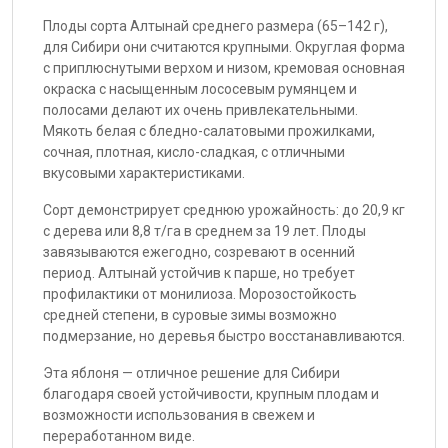
Плоды сорта Алтынай среднего размера (65–142 г),
для Сибири они считаются крупными. Округлая форма
с приплюснутыми верхом и низом, кремовая основная
окраска с насыщенным лососевым румянцем и
полосами делают их очень привлекательными.
Мякоть белая с бледно-салатовыми прожилками,
сочная, плотная, кисло-сладкая, с отличными
вкусовыми характеристиками.
Сорт демонстрирует среднюю урожайность: до 20,9 кг
с дерева или 8,8 т/га в среднем за 19 лет. Плоды
завязываются ежегодно, созревают в осенний
период. Алтынай устойчив к парше, но требует
профилактики от монилиоза. Морозостойкость
средней степени, в суровые зимы возможно
подмерзание, но деревья быстро восстанавливаются.
Эта яблоня — отличное решение для Сибири
благодаря своей устойчивости, крупным плодам и
возможности использования в свежем и
переработанном виде.