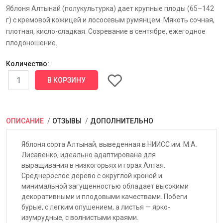
Яблоня Алтынай (полукультурка) дает крупные плоды (65–142
г) с кремовой кожицей и лососевым румянцем. Мякоть сочная,
плотная, кисло-сладкая. Созревание в сентябре, ежегодное
плодоношение.
Количество:
ОПИСАНИЕ
ОТЗЫВЫ
ДОПОЛНИТЕЛЬНО
Яблоня сорта Алтынай, выведенная в НИИСС им. М.А.
Лисавенко, идеально адаптирована для
выращивания в низкогорьях и горах Алтая.
Среднерослое дерево с округлой кроной и
минимальной загущенностью обладает высокими
декоративными и плодовыми качествами. Побеги
бурые, с легким опушением, а листья — ярко-
изумрудные, с волнистыми краями.