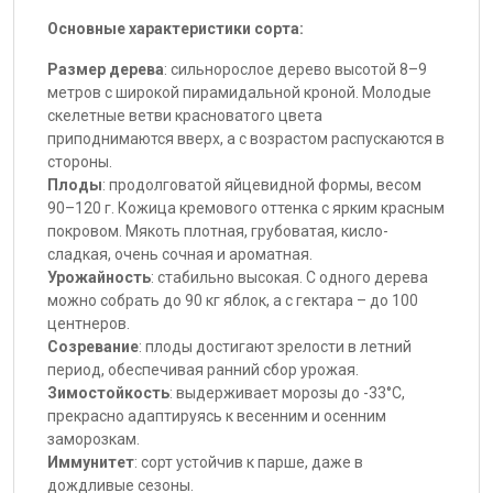
Основные характеристики сорта:
Размер дерева
: сильнорослое дерево высотой 8–9
метров с широкой пирамидальной кроной. Молодые
скелетные ветви красноватого цвета
приподнимаются вверх, а с возрастом распускаются в
стороны.
Плоды
: продолговатой яйцевидной формы, весом
90–120 г. Кожица кремового оттенка с ярким красным
покровом. Мякоть плотная, грубоватая, кисло-
сладкая, очень сочная и ароматная.
Урожайность
: стабильно высокая. С одного дерева
можно собрать до 90 кг яблок, а с гектара – до 100
центнеров.
Созревание
: плоды достигают зрелости в летний
период, обеспечивая ранний сбор урожая.
Зимостойкость
: выдерживает морозы до -33°C,
прекрасно адаптируясь к весенним и осенним
заморозкам.
Иммунитет
: сорт устойчив к парше, даже в
дождливые сезоны.