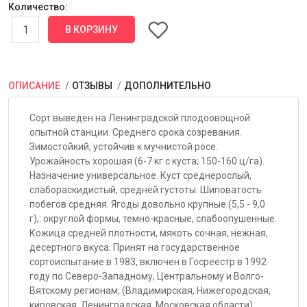
Количество:
ОПИСАНИЕ
ОТЗЫВЫ
ДОПОЛНИТЕЛЬНО
Сорт выведен на Ленинградской плодоовощной
опытной станции. Среднего срока созревания.
Зимостойкий, устойчив к мучнистой росе.
Урожайность хорошая (6-7 кг с куста; 150-160 ц/га).
Назначение универсальное. Куст среднерослый,
слабораскидистый, средней густоты. Шиповатость
побегов средняя. Ягоды довольно крупные (5,5 - 9,0
г),: округлой формы, темно-красные, слабоопушенные.
Кожица средней плотности, мякоть сочная, нежная,
десертного вкуса. Принят на государственное
сортоиспытание в 1983, включен в Госреестр в 1992
году по Северо-Западному, Центральному и Волго-
Вятскому регионам; (Владимирская, Нижегородская,
кировская, Ленинградская, Московская области).