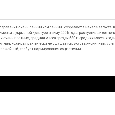
ревания очень ранний или ранний, созревает в начале августа. Ко
зимовки в укрывной культуре в зиму 2006 года: распустившихся по
и очень плотные, средняя масса грозди 680 г, средняя масса ягоды
отная, кожица практически не ощущается. Вкус гармоничный, с ле
 урожайный, требует нормирования соцветиями.